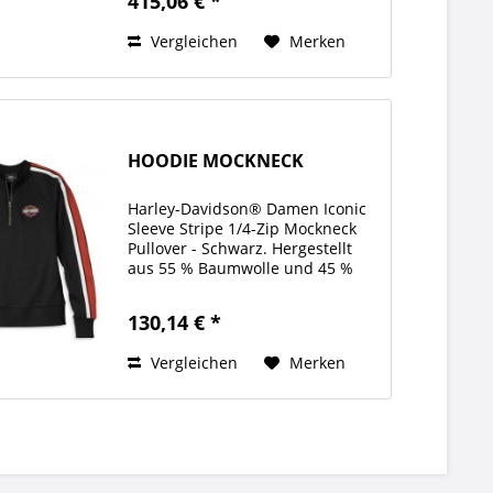
415,06 € *
Safe-Tech® CE-zertifizierte
Schulter- und...
Vergleichen
Merken
HOODIE MOCKNECK
Harley-Davidson® Damen Iconic
Sleeve Stripe 1/4-Zip Mockneck
Pullover - Schwarz. Hergestellt
aus 55 % Baumwolle und 45 %
Polyester, Loop-French-
Terry. Komfortabler 1/4-
130,14 € *
Reißverschluss
vorne. Direktstickerei. Bestickte
Vergleichen
Merken
Twill-Applikation....