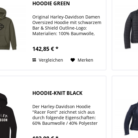
HOODIE GREEN
Original Harley-Davidson Damen
Oversized Hoodie mit schwarzem
Bar & Shield Outline-Logo:
Materialien: 100% Baumwolle,
schweres Slub-Fleece. Taschen:
Tasche im Känguru-Stil. Design-
142,85 € *
Details: Garment gefärbt.
Übergroße Passform....
Vergleichen
Merken
HOODIE-KNIT BLACK
Der Harley-Davidson Hoodie
"Racer Font" zeichnet sich aus
durch folgende Eigenschaften:
60% Baumwolle / 40% Polyester
Fleece mit Kapuze mit Kordelzug
mit Kängurutaschen mit