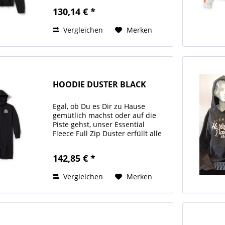
gefertigt, hat eine lockere
130,14 € *
Passform und hält dich schön
warm. Dieser Hoodie für Damen
Vergleichen
Merken
ist mit...
HOODIE DUSTER BLACK
Egal, ob Du es Dir zu Hause
gemütlich machst oder auf die
Piste gehst, unser Essential
Fleece Full Zip Duster erfüllt alle
Voraussetzungen, Dein neues
Lieblingsteil zu werden. Er ist für
142,85 € *
ultimative Strapazierfähigkeit
und Tragekomfort...
Vergleichen
Merken