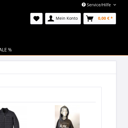
Service/Hilfe
Mein Konto
0,00 € *
ALE %