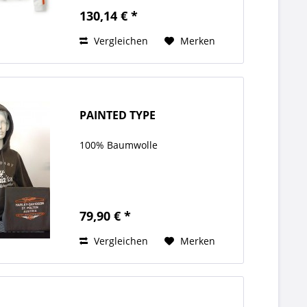
Strickmischung gefertigt, die
130,14 € *
strapazierfähig und knitterfrei ist
und sich luxuriös...
Vergleichen
Merken
PAINTED TYPE
100% Baumwolle
79,90 € *
Vergleichen
Merken