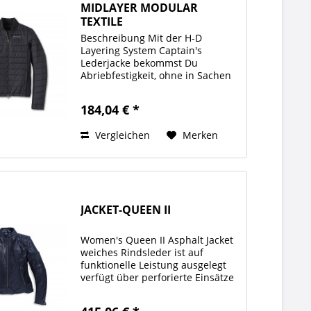
MIDLAYER MODULAR
TEXTILE
Beschreibung Mit der H-D
Layering System Captain's
Lederjacke bekommst Du
Abriebfestigkeit, ohne in Sachen
Moto-Style Abstriche machen zu
müssen. Dies ist die dritte
184,04 € *
Schicht in unserer modularen 1-
2-3-Produktlinie von
Vergleichen
Merken
austauschbaren...
JACKET-QUEEN II
Women's Queen II Asphalt Jacket
weiches Rindsleder ist auf
funktionelle Leistung ausgelegt
verfügt über perforierte Einsätze
belüfteter Frontreißverschluss,
der die Luftzirkulation fördert