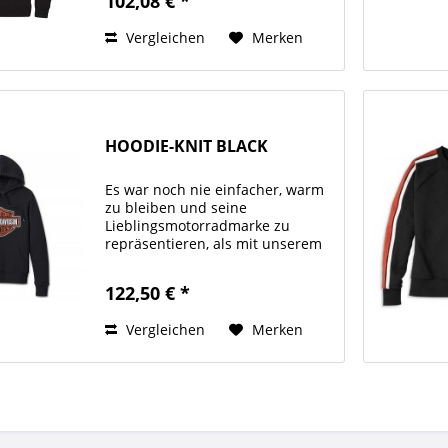
102,08 € *
gedruckten Harley-Davidson
Schriftzug auf der...
Vergleichen
Merken
HOODIE-KNIT BLACK
Es war noch nie einfacher, warm
zu bleiben und seine
Lieblingsmotorradmarke zu
repräsentieren, als mit unserem
Custom Bar & Shield Pullover
Hoodie. Es ist aus einer Fleece-
122,50 € *
Mischung aus Baumwolle und
Polyester gefertigt und verfügt
Vergleichen
Merken
über...