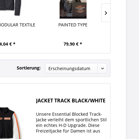
ODULAR TEXTILE
PAINTED TYPE
HOODI
4,04 € *
79,90 € *
142,
Sortierung:
JACKET TRACK BLACK/WHITE
Unsere Essential Blocked Track-
Jacke verleiht dem sportlichen Stil
ein echtes H-D Upgrade. Diese
Freizeitjacke für Damen ist aus
einer schweren Jacquard-