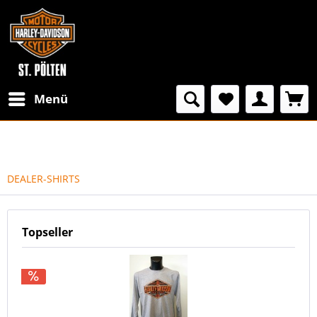
Menü
DEALER-SHIRTS
Topseller