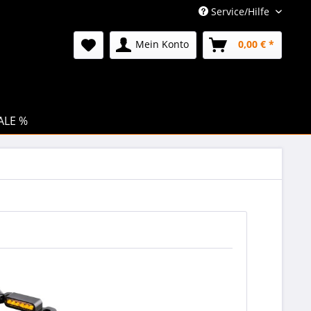
Service/Hilfe
Mein Konto
0,00 € *
ALE %