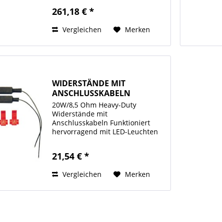
Montage ist einfach und in 15
261,18 € *
Minuten abgeschlossen
Hochwertiges CNC-gefrästes
Vergleichen
Merken
Aluminium...
WIDERSTÄNDE MIT
ANSCHLUSSKABELN
20W/8,5 Ohm Heavy-Duty
Widerstände mit
Anschlusskabeln Funktioniert
hervorragend mit LED-Leuchten
Extra Anschlüsse inbegriffen
Paarweise erhältlich
21,54 € *
Vergleichen
Merken