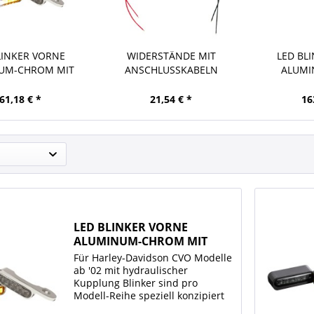
LINKER VORNE
WIDERSTÄNDE MIT
LED BL
UM-CHROM MIT
ANSCHLUSSKABELN
ALUMI
ANDLICHT
61,18 € *
21,54 € *
16
LED BLINKER VORNE
ALUMINUM-CHROM MIT
STANDLICHT
Für Harley-Davidson CVO Modelle
ab '02 mit hydraulischer
Kupplung Blinker sind pro
Modell-Reihe speziell konzipiert
und entwickelt worden Die