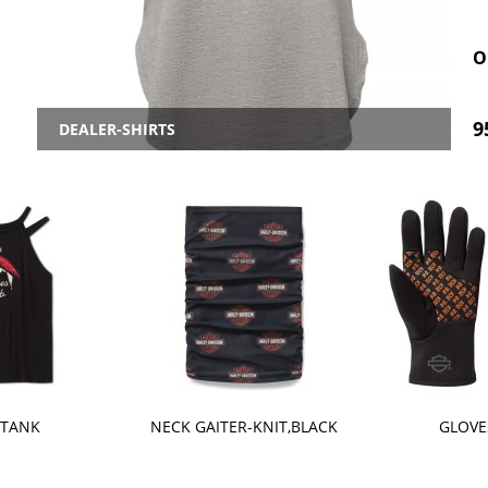
O
9
DEALER-SHIRTS
-KNIT,BLACK
GLOVES BLACK
HD HOLZSC