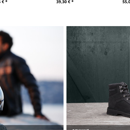
 € *
55,02 € *
39,