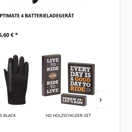
PTIMATE 4 BATTERIELADEGERÄT
5,60 € *
HILDER-SET
H-D UHR BRAUN
HDMC FLA