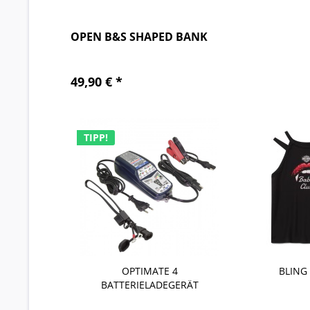
OPEN B&S SHAPED BANK
49,90 € *
TE 4
BLING TANK
NECK GAITER
ADEGERÄT