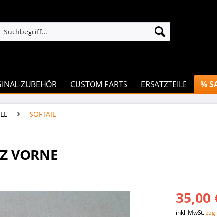
GINAL-ZUBEHÖR
CUSTOM PARTS
ERSATZTEILE
% S
LE
SOFTAIL
RZ VORNE
35,00 
inkl. MwSt.
zzg