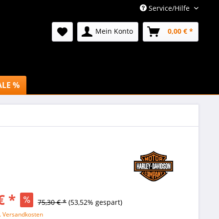
Service/Hilfe
Mein Konto
0,00 € *
ALE %
€ *
75,30 € *
(53,52% gespart)
l. Versandkosten