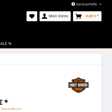
Service/Hilfe
Mein Konto
0,00 € *
SALE %
€ *
l. Versandkosten