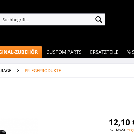
GINAL-ZUBEHÖR
CUSTOM PARTS
ERSATZTEILE
% 
ARAGE
PFLEGEPRODUKTE
L
12,10 
inkl. MwSt.
zzg