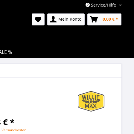
Service/Hilfe
Mein Konto
0,00 € *
ALE %
 € *
l. Versandkosten