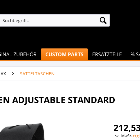
GINAL-ZUBEHÖR
CUSTOM PARTS
ERSATZTEILE
% S
MAX
SATTELTASCHEN
EN ADJUSTABLE STANDARD
212,53
inkl. MwSt.
zzg