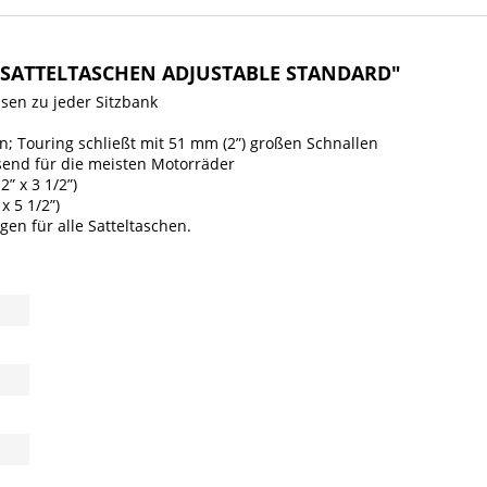
 SATTELTASCHEN ADJUSTABLE STANDARD"
ssen zu jeder Sitzbank
n; Touring schließt mit 51 mm (2”) großen Schnallen
end für die meisten Motorräder
” x 3 1/2”)
x 5 1/2”)
en für alle Satteltaschen.