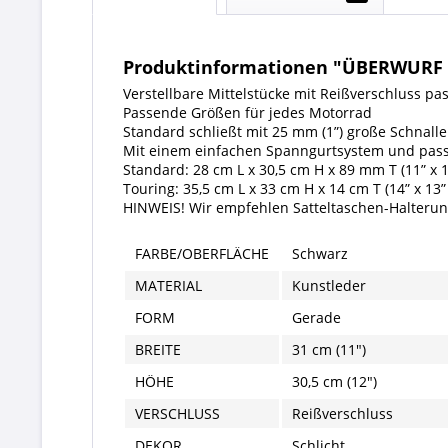
Produktinformationen "ÜBERWURF
Verstellbare Mittelstücke mit Reißverschluss pa
Passende Größen für jedes Motorrad
Standard schließt mit 25 mm (1”) große Schnalle
Mit einem einfachen Spanngurtsystem und pass
Standard: 28 cm L x 30,5 cm H x 89 mm T (11” x 12
Touring: 35,5 cm L x 33 cm H x 14 cm T (14” x 13” 
HINWEIS! Wir empfehlen Satteltaschen-Halterung
FARBE/OBERFLÄCHE
Schwarz
MATERIAL
Kunstleder
FORM
Gerade
BREITE
31 cm (11")
HÖHE
30,5 cm (12")
VERSCHLUSS
Reißverschluss
DEKOR
Schlicht