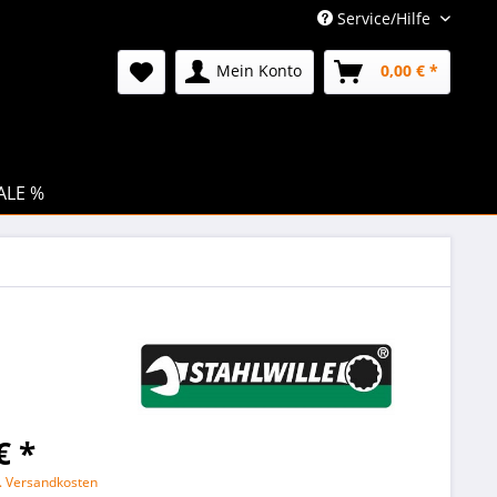
Service/Hilfe
Mein Konto
0,00 € *
ALE %
€ *
l. Versandkosten