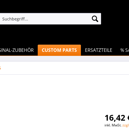
GINAL-ZUBEHÖR
CUSTOM PARTS
ERSATZTEILE
% S
G
16,42 
inkl. MwSt.
zzg