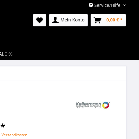
Service/Hilfe
Mein Konto
0,00 € *
ALE %
 *
l. Versandkosten