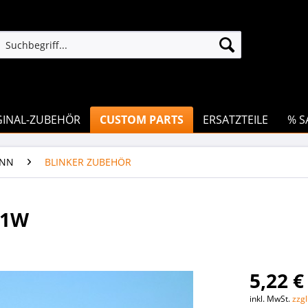
GINAL-ZUBEHÖR
CUSTOM PARTS
ERSATZTEILE
% S
ANN
BLINKER ZUBEHÖR
21W
5,22 €
inkl. MwSt.
zzg