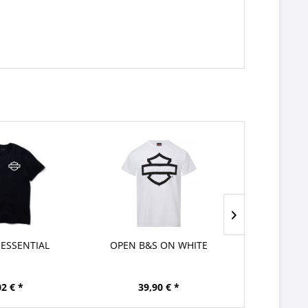
 ESSENTIAL
OPEN B&S ON WHITE
DU
02 € *
39,90 € *
39