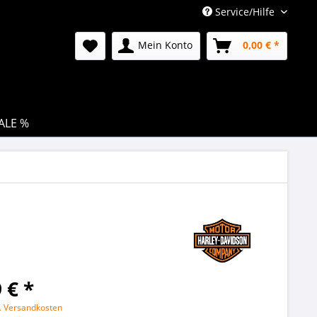
Service/Hilfe
Mein Konto
0,00 € *
ALE %
 € *
l. Versandkosten