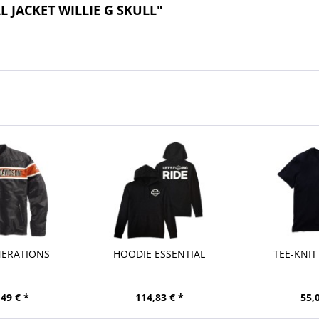
L JACKET WILLIE G SKULL"
NERATIONS
HOODIE ESSENTIAL
TEE-KNIT
49 € *
114,83 € *
55,