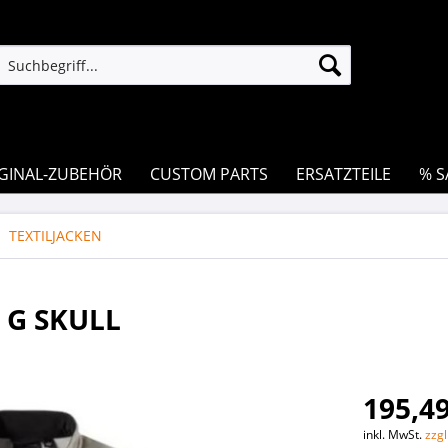
GINAL-ZUBEHÖR
CUSTOM PARTS
ERSATZTEILE
% S
TEXTILJACKEN
 G SKULL
195,49
inkl. MwSt.
zzg