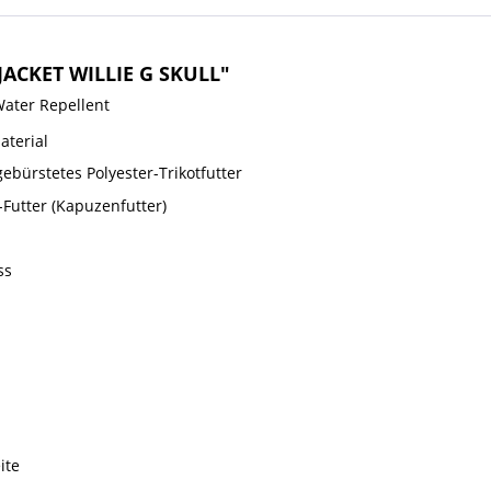
JACKET WILLIE G SKULL"
Water Repellent
terial
ebürstetes Polyester-Trikotfutter
Futter (Kapuzenfutter)
ss
ite