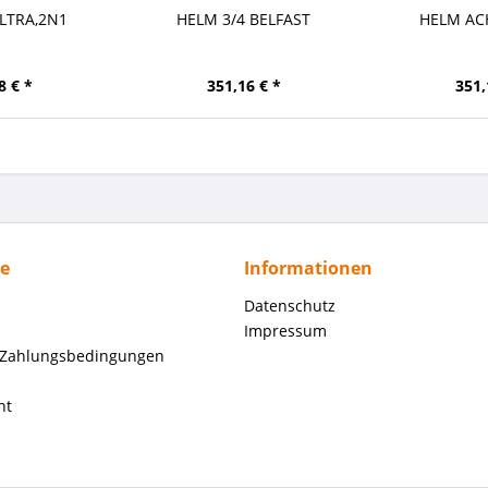
LTRA,2N1
HELM 3/4 BELFAST
HELM AC
8 € *
351,16 € *
351,
ce
Informationen
Datenschutz
Impressum
 Zahlungsbedingungen
ht