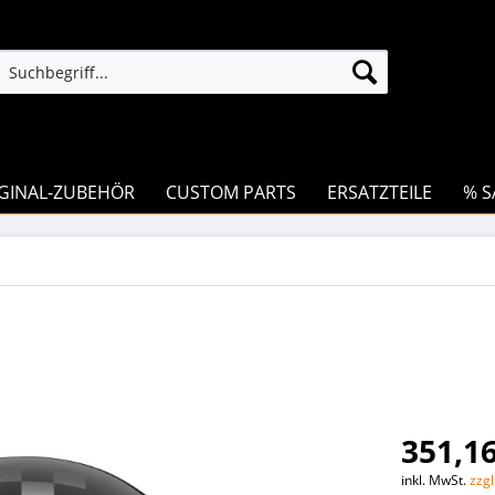
GINAL-ZUBEHÖR
CUSTOM PARTS
ERSATZTEILE
% S
351,16
inkl. MwSt.
zzg