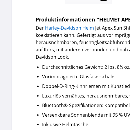
Produktinformationen "HELMET APE
Der
Harley-Davidson Helm
Jet Apex Sun Shi
koexistieren kann. Gefertigt aus vorimpräg
herausnehmbaren, feuchtigkeitsabführende
auf Kurs, mit anderen verbunden und nah a
Davidson Look.
Durchschnittliches Gewicht: 2 lbs. 8½ o
Vorimprägnierte Glasfaserschale.
Doppel-D-Ring-Kinnriemen mit Kunstle
Luxuriös vernähtes, herausnehmbares, w
Bluetooth®-Spezifikationen: Kompatibe
Versenkbare Sonnenblende mit 95 % UVA
Inklusive Helmtasche.