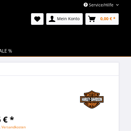
Service/Hilfe
Mein Konto
0,00 € *
ALE %
 € *
l. Versandkosten