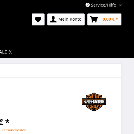
Service/Hilfe
Mein Konto
0,00 € *
ALE %
€ *
l. Versandkosten