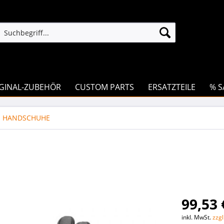
GINAL-ZUBEHÖR
CUSTOM PARTS
ERSATZTEILE
% S
HANDSCHUHE
99,53 
inkl. MwSt.
zzg