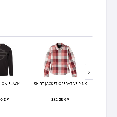
 ON BLACK
SHIRT JACKET OPERATIVE PINK
JACKET
90 € *
382,25 € *
240