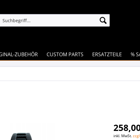
GINAL-ZUBEHÖR
CUSTOM PARTS
ERSATZTEILE
% S
258,00
inkl. MwSt.
zzg