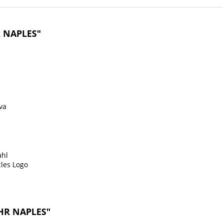
 NAPLES"
va
ahl
cles Logo
HR NAPLES"