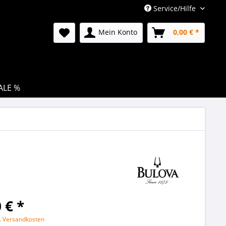
Service/Hilfe
Mein Konto
0,00 € *
ALE %
 € *
l. Versandkosten